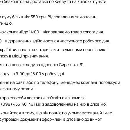
н безкоштовна доставка по Києву та на київські пункти
суму більш ніж 350 грн. Відправлення замовлень
ятницю.
ок компанії до 14:00 - відправляємо товар того ж дня.
0 - відправлення здійснюється наступного робочого дня.
 Україні визначається тарифами та умовами перевізника і
ажу в місці призначення.
з нашого складу за адресою Сирецька, 31.
аду - з 9.00 до 18.00 у робочі дні.
ння на сайті або по телефону, менеджер компанії погоджує з
елефонному режимі.
 про способи доставки, зв'яжіться з нами за
(099) 455-46-46 і ми з задоволенням на них відповімо.
конайтеся в тому, що він повністю укомплектований і має
 супровідні документи оформлені відповідно до вимог