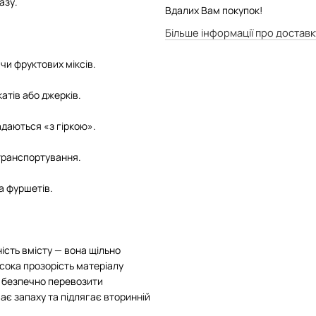
азу.
Вдалих Вам покупок!
Більше інформації про доставк
 чи фруктових міксів.
катів або джерків.
адаються «з гіркою».
 транспортування.
а фуршетів.
ість вмісту — вона щільно
исока прозорість матеріалу
є безпечно перевозити
ає запаху та підлягає вторинній