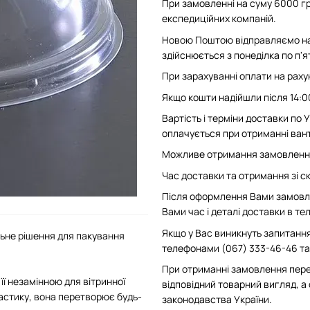
При замовленні на суму 6000 гр
експедиційних компаній.
Новою Поштою відправляємо на 
здійснюється з понеділка по п'
При зарахуванні оплати на рахун
Якщо кошти надійшли після 14:0
Вартість і терміни доставки по
оплачується при отриманні вант
Можливе отримання замовлення 
Час доставки та отримання зі скл
Після оформлення Вами замовле
Вами час і деталі доставки в т
Якщо у Вас виникнуть запитання
льне рішення для пакування
телефонами (067) 333-46-46 та 
При отриманні замовлення пере
ї незамінною для вітринної
відповідний товарний вигляд, а
астику, вона перетворює будь-
законодавства України.