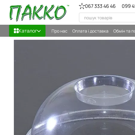
Перейти до основного контенту
067 333 46 46
099 4
Каталог
Про нас
Оплата і доставка
Обмін та 