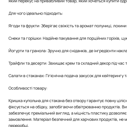
який перекус на привабливий товар, який хочеться купити одр
Для чого ідеально підходить:
Ягоди та фрукти: Зберігає свіжість та аромат полуниці, лохини
Снеки та горішки: Надійне пакування для порційних горіхів, цу
Йогурти та гранола: Зручно для сніданків, де інгредієнти накл
Трайфли та десерти: Захищає крем та складний декор під час
Салати в стаканах: Гігієнічна подача закусок для кейтерингу т
Особливості товару:
Кришка купольна для стакана без отвору гарантує повну цілісн
фіксується на обідку, запобігаючи обвітрюванню продуктів. В
забезпечує преміальний вигляд, а міцність пластику дозволя
замовлення. Матеріал безпечний для харчових продуктів, не м
переробці.