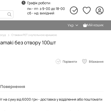
Графік роботи:
пн - пт: з 9-00 до 18-00
сб - нд: вихідний
Мій кошик
Укр
осуд
Стакани PET з купольною кришкою
amaki без отвору 100шт
Порівняти
В бажання
Повернення
т на суму від 6000 грн - доставка у відділення або поштомати