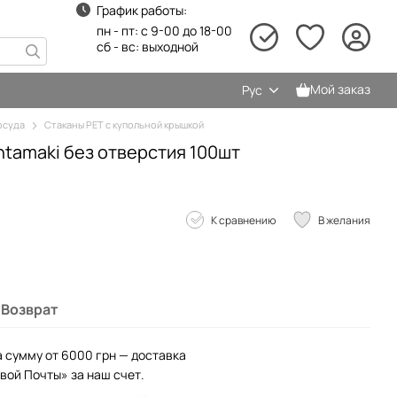
График работы:
пн - пт: с 9-00 до 18-00
сб - вс: выходной
Мой заказ
Рус
осуда
Стаканы PET с купольной крышкой
tamaki без отверстия 100шт
К сравнению
В желания
Возврат
а сумму от 6000 грн — доставка
вой Почты» за наш счет.