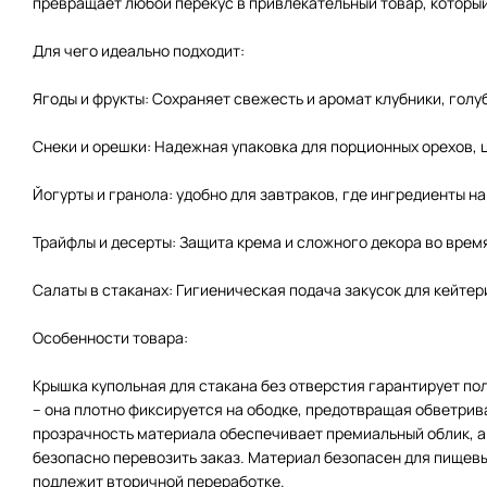
превращает любой перекус в привлекательный товар, который
Для чего идеально подходит:
Ягоды и фрукты: Сохраняет свежесть и аромат клубники, голу
Снеки и орешки: Надежная упаковка для порционных орехов, 
Йогурты и гранола: удобно для завтраков, где ингредиенты н
Трайфлы и десерты: Защита крема и сложного декора во врем
Салаты в стаканах: Гигиеническая подача закусок для кейтер
Особенности товара:
Крышка купольная для стакана без отверстия гарантирует п
– она плотно фиксируется на ободке, предотвращая обветрив
прозрачность материала обеспечивает премиальный облик, а
безопасно перевозить заказ. Материал безопасен для пищевых
подлежит вторичной переработке.