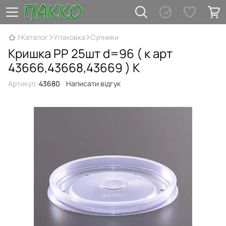
Каталог
Упаковка
Супники
Кришка РР 25шт d=96 ( к арт
43666,43668,43669 ) К
Артикул:
43680
Написати відгук