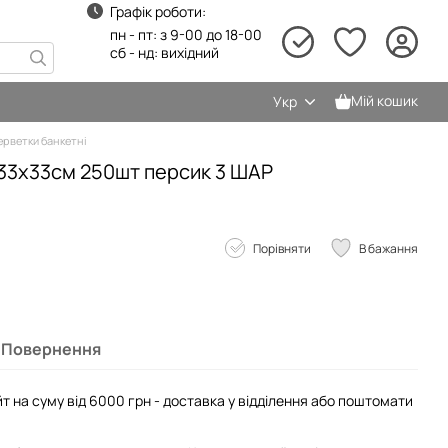
Графік роботи:
пн - пт: з 9-00 до 18-00
сб - нд: вихідний
Мій кошик
Укр
ерветки банкетні
33х33см 250шт персик 3 ШАР
Порівняти
В бажання
Повернення
т на суму від 6000 грн - доставка у відділення або поштомати