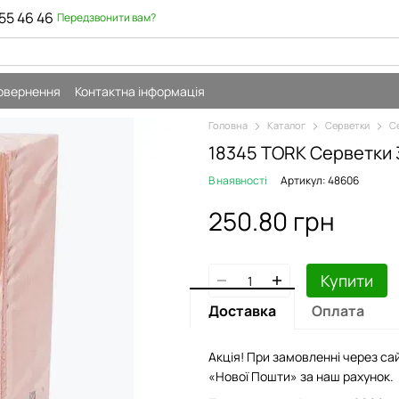
55 46 46
Передзвонити вам?
повернення
Контактна інформація
Головна
Каталог
Серветки
С
18345 TORK Серветки 
В наявності
Артикул: 48606
250.80 грн
Купити
Доставка
Оплата
Акція! При замовленні через сай
«Нової Пошти» за наш рахунок.