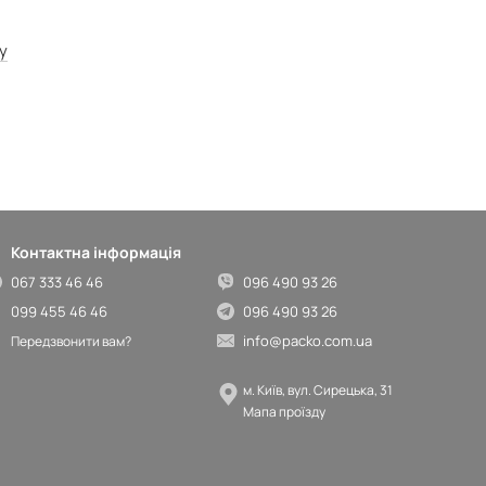
у
Контактна інформація
067 333 46 46
096 490 93 26
099 455 46 46
096 490 93 26
info@packo.com.ua
Передзвонити вам?
м. Київ, вул. Сирецька, 31
Мапа проїзду