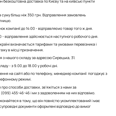
н безкоштовна доставка по Києву та на київські пункти
суму більш ніж 350 грн. Відправлення замовлень
ятницю.
ок компанії до 14:00 - відправляємо товар того ж дня.
0 - відправлення здійснюється наступного робочого дня.
 Україні визначається тарифами та умовами перевізника і
ажу в місці призначення.
з нашого складу за адресою Сирецька, 31.
аду - з 9.00 до 18.00 у робочі дні.
ння на сайті або по телефону, менеджер компанії погоджує з
елефонному режимі.
 про способи доставки, зв'яжіться з нами за
(099) 455-46-46 і ми з задоволенням на них відповімо.
конайтеся в тому, що він повністю укомплектований і має
 супровідні документи оформлені відповідно до вимог