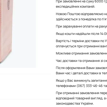
При замовленні на суму 6000 гр
експедиційних компаній.
Новою Поштою відправляємо на 
здійснюється з понеділка по п'
При зарахуванні оплати на рахун
Якщо кошти надійшли після 14:0
Вартість і терміни доставки по
оплачується при отриманні вант
Можливе отримання замовлення 
Час доставки та отримання зі скл
Після оформлення Вами замовле
Вами час і деталі доставки в т
Якщо у Вас виникнуть запитання
телефонами (067) 333-46-46 та 
При отриманні замовлення пере
відповідний товарний вигляд, а
законодавства України.