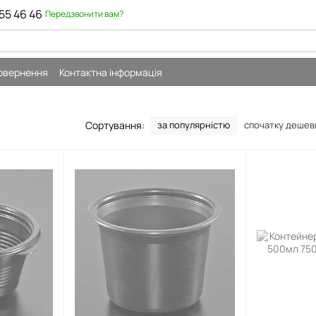
55 46 46
Передзвонити вам?
повернення
Контактна інформація
Сортування:
за популярністю
спочатку деше