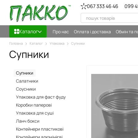
Перейти до основного контенту
067 333 46 46
099 4
Каталог
Про нас
Оплата і доставка
Обмін та 
Головна
Каталог
Упаковка
Супники
Супники
Супники
Салатники
Соусники
Упаковка для фаст фуду
Коробки паперові
Упаковка для суші
Ланч бокси
Контейнери пластикові
Контейнери алюмінієві