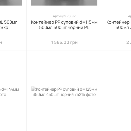
7
Артикул: 75192
А
BL 500мл
Контейнер PP суповий d=115мм
Контейнер 
б/кр
500мл 500шт чорний PL
500мл 
н
1 566.00 грн
2 