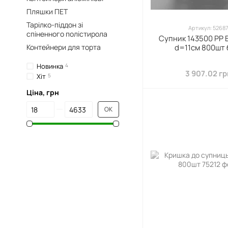
Пляшки ПЕТ
Тарілко-піддон зі
Артикул: 5268
спіненного полістирола
Супник 143500 РР 
Контейнери для торта
d=11см 800шт 
Новинка
4
3 907.02 гр
Хіт
5
Ціна, грн
Від Ціна, грн
До Ціна, грн
ОК