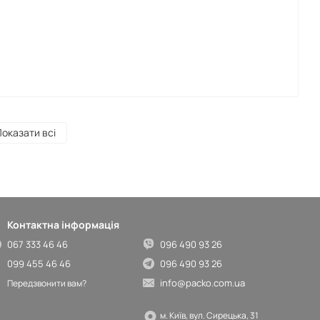
оказати всі
Контактна інформація
067 333 46 46
096 490 93 26
099 455 46 46
096 490 93 26
info@packo.com.ua
Передзвонити вам?
м. Київ, вул. Сирецька, 31