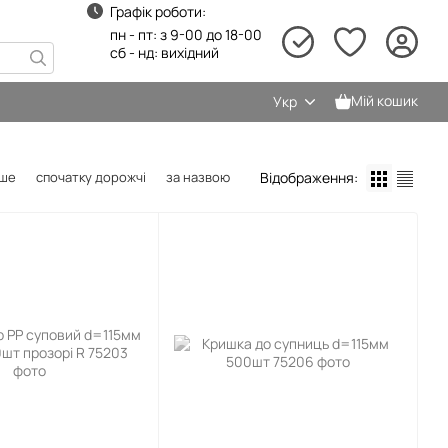
Графік роботи:
пн - пт: з 9-00 до 18-00
сб - нд: вихідний
Мій кошик
Укр
Відображення:
вше
спочатку дорожчі
за назвою