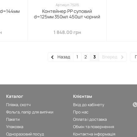
Артикул: 75215
 d=144мм
Контейнер PP суповий
d=125мм 350мл 450шт чорний
н
1 848.00 грн
Назад
1
2
3
Вперед
П
Каталог
Клієнтам
Плівка, скотч
Вхід до кабінету
Фольга, папір для випічки
Про нас
Пакети
Оплата і доставка
Упаковка
Обмін та повернення
Одноразовий посуд
Контактна інформація