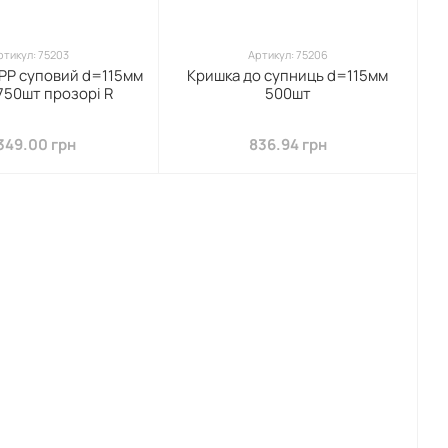
ртикул: 75203
Артикул: 75206
PP суповий d=115мм
Кришка до супниць d=115мм
750шт прозорі R
500шт
349.00 грн
836.94 грн