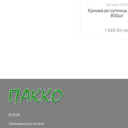
Артикул: 75212
Кришка до супниць
800шт
1 628.64 гр
© 2026
Приймаємо до оплати