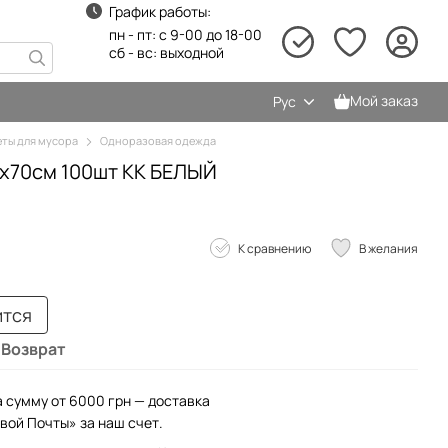
График работы:
пн - пт: с 9-00 до 18-00
сб - вс: выходной
Мой заказ
Рус
еты для мусора
Одноразовая одежда
0х70см 100шт КК БЕЛЫЙ
К сравнению
В желания
ится
Возврат
а сумму от 6000 грн — доставка
вой Почты» за наш счет.