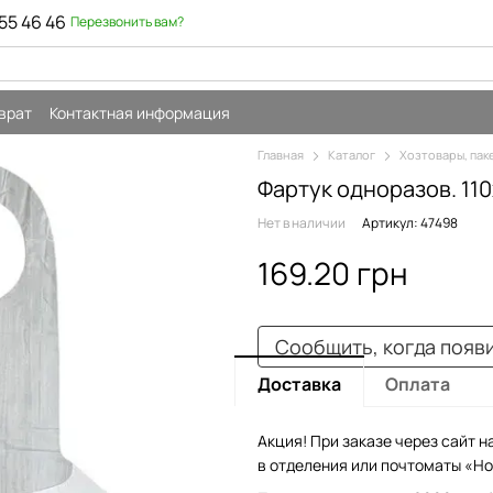
55 46 46
Перезвонить вам?
врат
Контактная информация
Главная
Каталог
Хозтовары, пак
Фартук одноразов. 11
Нет в наличии
Артикул: 47498
169.20 грн
Сообщить, когда появ
Доставка
Оплата
Акция! При заказе через сайт н
в отделения или почтоматы «Но